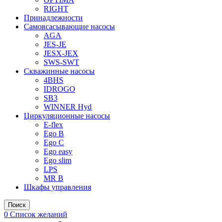
RIGHT
Принадлежности
Самовсасывающие насосы
AGA
JES-JE
JESX-JEX
SWS-SWT
Скважинные насосы
4BHS
IDROGO
SB3
WINNER Hyd
Циркуляционные насосы
E-flex
Ego B
Ego C
Ego easy
Ego slim
LPS
MR B
Шкафы управления
Поиск
0
Список желаний