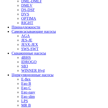
DML-DMLF
DMLV
DS-DSF
DVS
OPTIMA
RIGHT
Принадлежности
Самовсасывающие насосы
AGA
JES-JE
JESX-JEX
SWS-SWT
Скважинные насосы
4BHS
IDROGO
SB3
WINNER Hyd
Циркуляционные насосы
E-flex
Ego B
Ego C
Ego easy
Ego slim
LPS
MR B