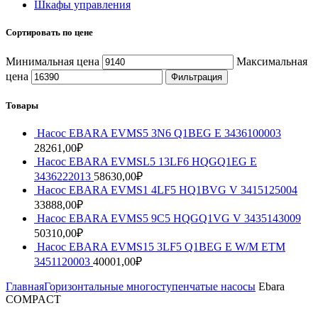
Шкафы управления
Сортировать по цене
Минимальная цена
Максимальная
цена
Фильтрация
Товары
Насос EBARA EVMS5 3N6 Q1BEG E 3436100003
28261,00
₽
Насос EBARA EVMSL5 13LF6 HQGQ1EG E
3436222013
58630,00
₽
Насос EBARA EVMS1 4LF5 HQ1BVG V 3415125004
33888,00
₽
Насос EBARA EVMS5 9C5 HQGQ1VG V 3435143009
50310,00
₽
Насос EBARA EVMS15 3LF5 Q1BEG E W/M ETM
3451120003
40001,00
₽
Главная
Горизонтальные многоступенчатые насосы
Ebara
COMPACT