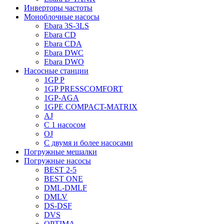
Инверторы частоты
Моноблочные насосы
Ebara 3S-3LS
Ebara CD
Ebara CDA
Ebara DWC
Ebara DWO
Насосные станции
1GP P
1GP PRESSCOMFORT
1GP-AGA
1GPE COMPACT-MATRIX
AJ
C 1 насосом
OJ
С двумя и более насосами
Погружные мешалки
Погружные насосы
BEST 2-5
BEST ONE
DML-DMLF
DMLV
DS-DSF
DVS
OPTIMA