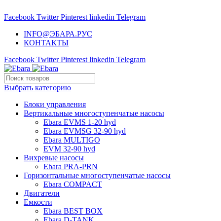
НАСОСНОЕ ОБОРУДОВАНИЕ EBARA
Facebook
Twitter
Pinterest
linkedin
Telegram
INFO@ЭБАРА.РУС
КОНТАКТЫ
Facebook
Twitter
Pinterest
linkedin
Telegram
Выбрать категорию
Блоки управления
Вертикальные многоступенчатые насосы
Ebara EVMS 1-20 hyd
Ebara EVMSG 32-90 hyd
Ebara MULTIGO
EVM 32-90 hyd
Вихревые насосы
Ebara PRA-PRN
Горизонтальные многоступенчатые насосы
Ebara COMPACT
Двигатели
Емкости
Ebara BEST BOX
Ebara D-TANK