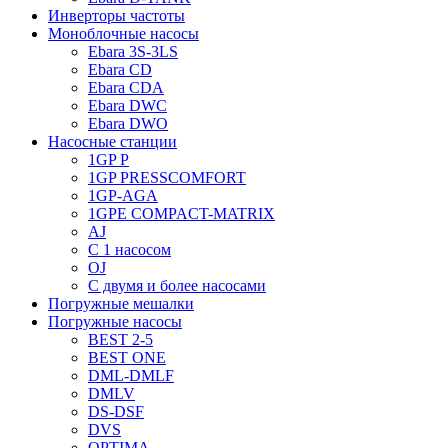
Инверторы частоты
Моноблочные насосы
Ebara 3S-3LS
Ebara CD
Ebara CDA
Ebara DWC
Ebara DWO
Насосные станции
1GP P
1GP PRESSCOMFORT
1GP-AGA
1GPE COMPACT-MATRIX
AJ
C 1 насосом
OJ
С двумя и более насосами
Погружные мешалки
Погружные насосы
BEST 2-5
BEST ONE
DML-DMLF
DMLV
DS-DSF
DVS
OPTIMA