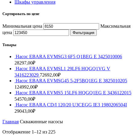
Шкафы управления
Сортировать по цене
Минимальная цена
Максимальная
цена
Фильтрация
Товары
Насос EBARA EVMSG3 6F5 Q1BEG E 3425010006
28297,00
₽
Насос EBARA EVMSL1 29LF6 HQGQ1VG V
3416223029
72692,00
₽
Насос EBARA EVMSG45 5-2F5BQ1EG E 3825010205
124992,00
₽
Насос EBARA EVMS5 15LF6 HQGQ1EG E 3436122015
54570,00
₽
Насос EBARA CD/I 120/20 U3CEGG IE3 1980206504I
29043,00
₽
Главная
Скважинные насосы
Отображение 1–12 из 225