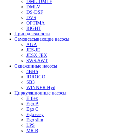
DML-DMLF
DMLV
DS-DSF
DVS
OPTIMA
RIGHT
Принадлежности
Самовсасывающие насосы
AGA
JES-JE
JESX-JEX
SWS-SWT
Скважинные насосы
4BHS
IDROGO
SB3
WINNER Hyd
Циркуляционные насосы
E-flex
Ego B
Ego C
Ego easy
Ego slim
LPS
MR B