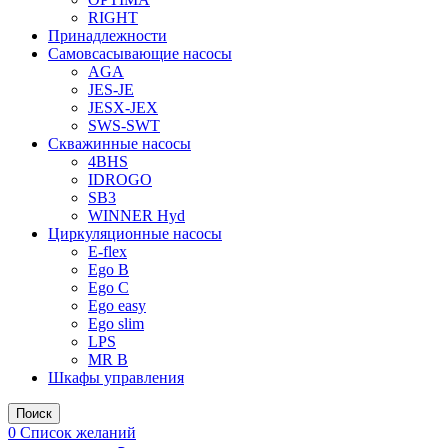
RIGHT
Принадлежности
Самовсасывающие насосы
AGA
JES-JE
JESX-JEX
SWS-SWT
Скважинные насосы
4BHS
IDROGO
SB3
WINNER Hyd
Циркуляционные насосы
E-flex
Ego B
Ego C
Ego easy
Ego slim
LPS
MR B
Шкафы управления
Поиск
0
Список желаний