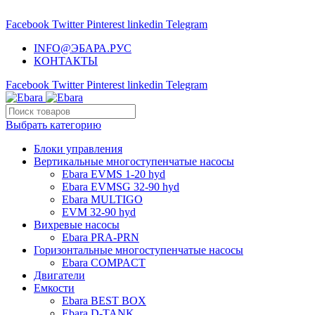
НАСОСНОЕ ОБОРУДОВАНИЕ EBARA
Facebook
Twitter
Pinterest
linkedin
Telegram
INFO@ЭБАРА.РУС
КОНТАКТЫ
Facebook
Twitter
Pinterest
linkedin
Telegram
Выбрать категорию
Блоки управления
Вертикальные многоступенчатые насосы
Ebara EVMS 1-20 hyd
Ebara EVMSG 32-90 hyd
Ebara MULTIGO
EVM 32-90 hyd
Вихревые насосы
Ebara PRA-PRN
Горизонтальные многоступенчатые насосы
Ebara COMPACT
Двигатели
Емкости
Ebara BEST BOX
Ebara D-TANK