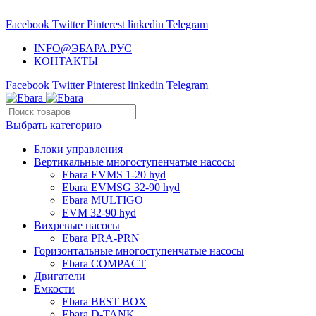
НАСОСНОЕ ОБОРУДОВАНИЕ EBARA
Facebook
Twitter
Pinterest
linkedin
Telegram
INFO@ЭБАРА.РУС
КОНТАКТЫ
Facebook
Twitter
Pinterest
linkedin
Telegram
Выбрать категорию
Блоки управления
Вертикальные многоступенчатые насосы
Ebara EVMS 1-20 hyd
Ebara EVMSG 32-90 hyd
Ebara MULTIGO
EVM 32-90 hyd
Вихревые насосы
Ebara PRA-PRN
Горизонтальные многоступенчатые насосы
Ebara COMPACT
Двигатели
Емкости
Ebara BEST BOX
Ebara D-TANK