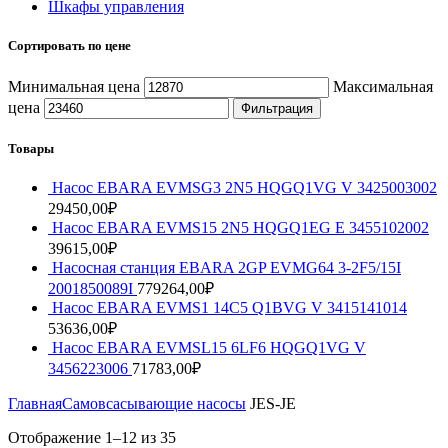
Шкафы управления
Сортировать по цене
Минимальная цена
Максимальная
цена
Фильтрация
Товары
Насос EBARA EVMSG3 2N5 HQGQ1VG V 3425003002
29450,00
₽
Насос EBARA EVMS15 2N5 HQGQ1EG E 3455102002
39615,00
₽
Насосная станция EBARA 2GP EVMG64 3-2F5/15I
2001850089I
779264,00
₽
Насос EBARA EVMS1 14C5 Q1BVG V 3415141014
53636,00
₽
Насос EBARA EVMSL15 6LF6 HQGQ1VG V
3456223006
71783,00
₽
Главная
Самовсасывающие насосы
JES-JE
Отображение 1–12 из 35