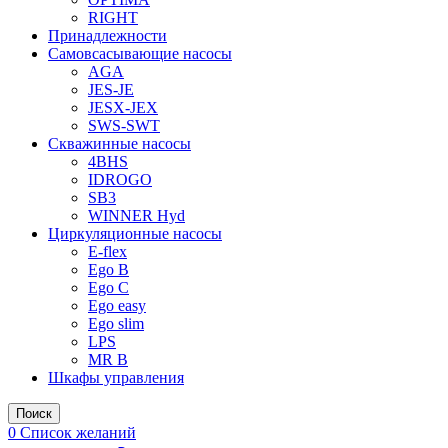
RIGHT
Принадлежности
Самовсасывающие насосы
AGA
JES-JE
JESX-JEX
SWS-SWT
Скважинные насосы
4BHS
IDROGO
SB3
WINNER Hyd
Циркуляционные насосы
E-flex
Ego B
Ego C
Ego easy
Ego slim
LPS
MR B
Шкафы управления
Поиск
0
Список желаний