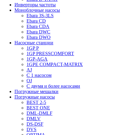
Инверторы частоты
Моноблочные насосы
Ebara 3S-3LS
Ebara CD
Ebara CDA
Ebara DWC
Ebara DWO
Насосные станции
1GP P
1GP PRESSCOMFORT
1GP-AGA
1GPE COMPACT-MATRIX
AJ
C 1 насосом
OJ
С двумя и более насосами
Погружные мешалки
Погружные насосы
BEST 2-5
BEST ONE
DML-DMLF
DMLV
DS-DSF
DVS
OPTIMA