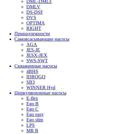
DML-DMLF
DMLV
DS-DSF
DVS
OPTIMA
RIGHT
Принадлежности
Самовсасывающие насосы
AGA
JES-JE
JESX-JEX
SWS-SWT
Скважинные насосы
4BHS
IDROGO
SB3
WINNER Hyd
Циркуляционные насосы
E-flex
Ego B
Ego C
Ego easy
Ego slim
LPS
MR B