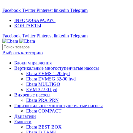
НАСОСНОЕ ОБОРУДОВАНИЕ EBARA
Facebook
Twitter
Pinterest
linkedin
Telegram
INFO@ЭБАРА.РУС
КОНТАКТЫ
Facebook
Twitter
Pinterest
linkedin
Telegram
Выбрать категорию
Блоки управления
Вертикальные многоступенчатые насосы
Ebara EVMS 1-20 hyd
Ebara EVMSG 32-90 hyd
Ebara MULTIGO
EVM 32-90 hyd
Вихревые насосы
Ebara PRA-PRN
Горизонтальные многоступенчатые насосы
Ebara COMPACT
Двигатели
Емкости
Ebara BEST BOX
Ebara D-TANK