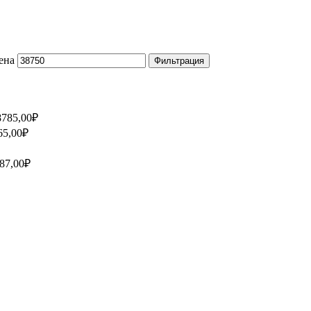
ена
Фильтрация
8785,00
₽
65,00
₽
87,00
₽