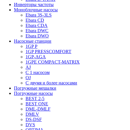
Инверторы частоты
Моноблочные насосы
Ebara 3S-3LS
Ebara CD
Ebara CDA
Ebara DWC
Ebara DWO
Насосные станции
1GP P
1GP PRESSCOMFORT
1GP-AGA
1GPE COMPACT-MATRIX
AJ
C 1 насосом
OJ
С двумя и более насосами
Погружные мешалки
Погружные насосы
BEST 2-5
BEST ONE
DML-DMLF
DMLV
DS-DSF
DVS
OPTIMA