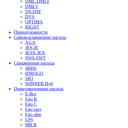
DML-DMLF
DMLV
DS-DSF
DVS
OPTIMA
RIGHT
Принадлежности
Самовсасывающие насосы
AGA
JES-JE
JESX-JEX
SWS-SWT
Скважинные насосы
4BHS
IDROGO
SB3
WINNER Hyd
Циркуляционные насосы
E-flex
Ego B
Ego C
Ego easy
Ego slim
LPS
MR B