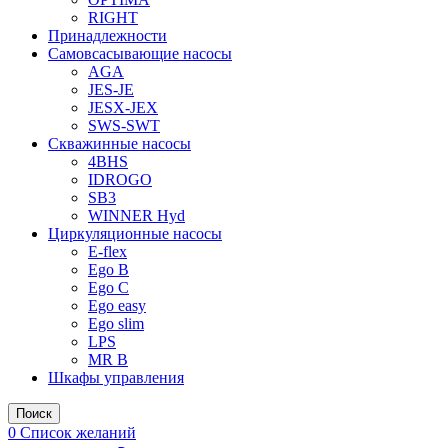
RIGHT
Принадлежности
Самовсасывающие насосы
AGA
JES-JE
JESX-JEX
SWS-SWT
Скважинные насосы
4BHS
IDROGO
SB3
WINNER Hyd
Циркуляционные насосы
E-flex
Ego B
Ego C
Ego easy
Ego slim
LPS
MR B
Шкафы управления
Поиск
0
Список желаний