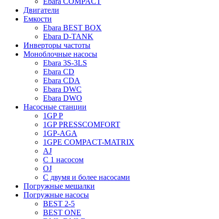
Ebara COMPACT
Двигатели
Емкости
Ebara BEST BOX
Ebara D-TANK
Инверторы частоты
Моноблочные насосы
Ebara 3S-3LS
Ebara CD
Ebara CDA
Ebara DWC
Ebara DWO
Насосные станции
1GP P
1GP PRESSCOMFORT
1GP-AGA
1GPE COMPACT-MATRIX
AJ
C 1 насосом
OJ
С двумя и более насосами
Погружные мешалки
Погружные насосы
BEST 2-5
BEST ONE