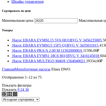
Шкафы управления
Сортировать по цене
Минимальная цена
Максимальная ц
Товары
Насос EBARA EVMSL15 5V6 HQ1BVG V 3456235005
5
Насос EBARA EVMSG5 15F5 Q1BVG V 3435011015
413
Насос EBARA PRA/A 2.00 M 1150200000A
11596,00
₽
Насос EBARA EVMS1 18C6 HQ1BVG V 3416145018
604
Насос EBARA MULTIGO M40/8 1564040021
29334,00
₽
Главная
Моноблочные насосы
Ebara DWO
Отображение 1–12 из 75
Показать фильтры
Показать
9
24
36