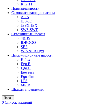
RIGHT
Принадлежности
Самовсасывающие насосы
AGA
JES-JE
JESX-JEX
SWS-SWT
Скважинные насосы
4BHS
IDROGO
SB3
WINNER Hyd
Циркуляционные насосы
E-flex
Ego B
Ego C
Ego easy
Ego slim
LPS
MR B
Шкафы управления
Поиск
0
Список желаний