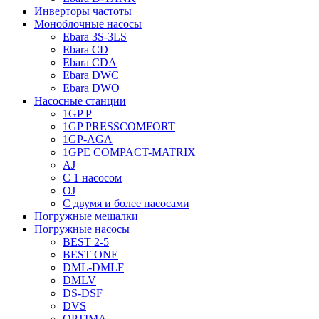
Инверторы частоты
Моноблочные насосы
Ebara 3S-3LS
Ebara CD
Ebara CDA
Ebara DWC
Ebara DWO
Насосные станции
1GP P
1GP PRESSCOMFORT
1GP-AGA
1GPE COMPACT-MATRIX
AJ
C 1 насосом
OJ
С двумя и более насосами
Погружные мешалки
Погружные насосы
BEST 2-5
BEST ONE
DML-DMLF
DMLV
DS-DSF
DVS
OPTIMA