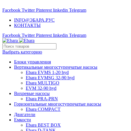
НАСОСНОЕ ОБОРУДОВАНИЕ EBARA
Facebook
Twitter
Pinterest
linkedin
Telegram
INFO@ЭБАРА.РУС
КОНТАКТЫ
Facebook
Twitter
Pinterest
linkedin
Telegram
Выбрать категорию
Блоки управления
Вертикальные многоступенчатые насосы
Ebara EVMS 1-20 hyd
Ebara EVMSG 32-90 hyd
Ebara MULTIGO
EVM 32-90 hyd
Вихревые насосы
Ebara PRA-PRN
Горизонтальные многоступенчатые насосы
Ebara COMPACT
Двигатели
Емкости
Ebara BEST BOX
Ebara D-TANK