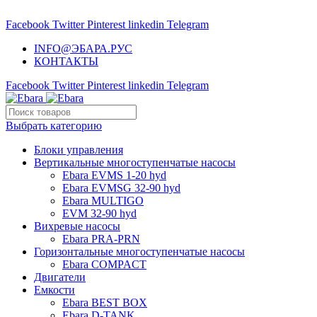
НАСОСНОЕ ОБОРУДОВАНИЕ EBARA
Facebook
Twitter
Pinterest
linkedin
Telegram
INFO@ЭБАРА.РУС
КОНТАКТЫ
Facebook
Twitter
Pinterest
linkedin
Telegram
Выбрать категорию
Блоки управления
Вертикальные многоступенчатые насосы
Ebara EVMS 1-20 hyd
Ebara EVMSG 32-90 hyd
Ebara MULTIGO
EVM 32-90 hyd
Вихревые насосы
Ebara PRA-PRN
Горизонтальные многоступенчатые насосы
Ebara COMPACT
Двигатели
Емкости
Ebara BEST BOX
Ebara D-TANK