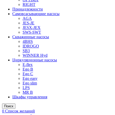
RIGHT
Принадлежности
Самовсасывающие насосы
AGA
JES-JE
JESX-JEX
SWS-SWT
Скважинные насосы
4BHS
IDROGO
SB3
WINNER Hyd
Циркуляционные насосы
E-flex
Ego B
Ego C
Ego easy
Ego slim
LPS
MR B
Шкафы управления
Поиск
0
Список желаний