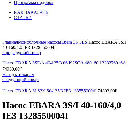
Программа подбора
КАК ЗАКАЗАТЬ
СТАТЬИ
Увеличить
Главная
Моноблочные насосы
Ebara 3S-3LS
Насос EBARA 3S/I
40-160/4,0 IE3 1328550004I
Предыдущий товар
Насос EBARA 3SE/A 40-125/3.06 K2SCA 480_60 1328376916A
74930,00
₽
Назад к товарам
Следующий товар
Насос EBARA 3LSZ/I 50-125/3 IE3 1335550004I
74803,00
₽
Насос EBARA 3S/I 40-160/4,0
IE3 1328550004I