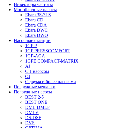
Инверторы частоты
Моноблочные насосы
Ebara 3S-3LS
Ebara CD
Ebara CDA
Ebara DWC
Ebara DWO
Насосные станции
1GP P
1GP PRESSCOMFORT
1GP-AGA
1GPE COMPACT-MATRIX
AJ
C 1 насосом
OJ
С двумя и более насосами
Погружные мешалки
Погружные насосы
BEST 2-5
BEST ONE
DML-DMLF
DMLV
DS-DSF
DVS
OPTIMA