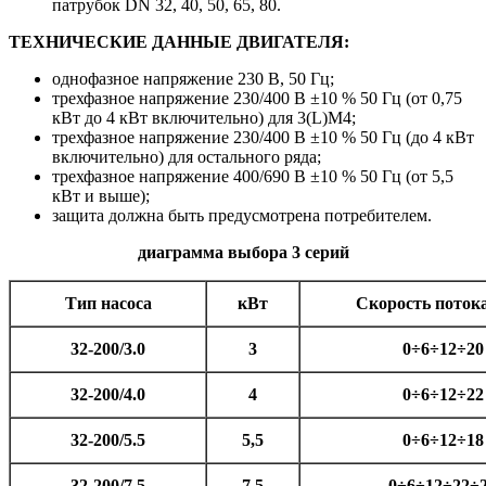
патрубок DN 32, 40, 50, 65, 80.
ТЕХНИЧЕСКИЕ ДАННЫЕ ДВИГАТЕЛЯ:
однофазное напряжение 230 В, 50 Гц;
трехфазное напряжение 230/400 В ±10 % 50 Гц (от 0,75
кВт до 4 кВт включительно) для 3(L)M4;
трехфазное напряжение 230/400 В ±10 % 50 Гц (до 4 кВт
включительно) для остального ряда;
трехфазное напряжение 400/690 В ±10 % 50 Гц (от 5,5
кВт и выше);
защита должна быть предусмотрена потребителем.
диаграмма выбора 3 серий
Тип насоса
кВт
Скорость потока
32-200/3.0
3
0÷6÷12÷20
32-200/4.0
4
0÷6÷12÷22
32-200/5.5
5,5
0÷6÷12÷18
32-200/7.5
7,5
0÷6÷12÷22÷