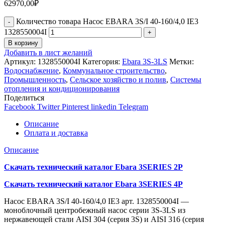
62970,00
₽
Количество товара Насос EBARA 3S/I 40-160/4,0 IE3
1328550004I
В корзину
Добавить в лист желаний
Артикул:
1328550004I
Категория:
Ebara 3S-3LS
Метки:
Водоснабжение
,
Коммунальное строительство
,
Промышленность
,
Сельское хозяйство и полив
,
Системы
отопления и кондиционирования
Поделиться
Facebook
Twitter
Pinterest
linkedin
Telegram
Описание
Оплата и доставка
Описание
Скачать технический каталог Ebara 3SERIES 2P
Скачать технический каталог Ebara 3SERIES 4P
Насос EBARA 3S/I 40-160/4,0 IE3 арт. 1328550004I —
моноблочный центробежный насос серии 3S-3LS из
нержавеющей стали AISI 304 (серия 3S) и AISI 316 (серия