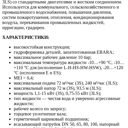
3LS) со стандартными двигателями и жестким соединением.
Используется для коммунального, сельскохозяйственного и
промышленного водоснабжения, повышения давления,
систем пожаротушения, отопления, кондиционирования
воздуха, перекачивания промышленных жидкостей,
ирригации, градирен.
ХАРАКТЕРИСТИКИ:
высокостойкая конструкция;
гидроформовка деталей, запатентованная EBARA;
максимальное рабочее давление 10 бар;
максимальная температура жидкости -10…+90 °C, -10…
+110 °C для (исполнение L-H-HS-HW-HSW), -20…+120
°C (исполнения E и ES);
MEI > 0,4;
максимальная подача 72 м³/час (3S), 240 м³/час (3LS);
максимальный напор 72 м (3S), 93,5 м (3LS);
мощность 1,1-15 кВт (3S), 0,75-55 кВт (3LS);
тип жидкости — чистая вода и умеренно агрессивные
жидкости;
рабочее колесо по запросу;
торцевое уплотнение вала;
герметичный шариковый подшипник;
всасывающий патрубок DN 50, 65, 80, 100, напорный