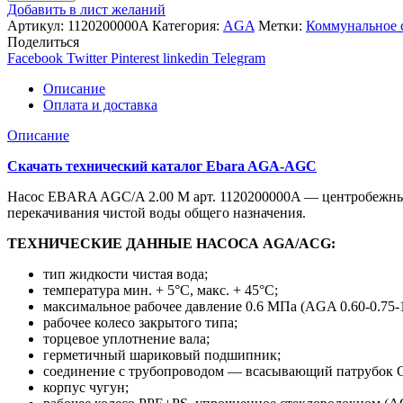
Добавить в лист желаний
Артикул:
1120200000A
Категория:
AGA
Метки:
Коммунальное 
Поделиться
Facebook
Twitter
Pinterest
linkedin
Telegram
Описание
Оплата и доставка
Описание
Скачать технический каталог Ebara AGA-AGC
Насос EBARA AGC/A 2.00 M арт. 1120200000A — центробежный
перекачивания чистой воды общего назначения.
ТЕХНИЧЕСКИЕ ДАННЫЕ НАСОСА AGA/ACG:
тип жидкости чистая вода;
температура мин. + 5°C, макс. + 45°C;
максимальное рабочее давление 0.6 МПа (AGA 0.60-0.75-1
рабочее колесо закрытого типа;
торцевое уплотнение вала;
герметичный шариковый подшипник;
соединение с трубопроводом — всасывающий патрубок G 1″
корпус чугун;