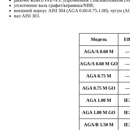
рабочее колесо PPE+PS, упрочненное стекловолокном (AGA
уплотнение вала графит/керамика/NBR;
внешний корпус AISI 304 (AGA 0.60-0.75-1.00), чугун (AG
вал AISI 303.
Модель
Eff
AGA/A 0.60 M
—
AGA/A 0.60 M GO
—
AGA 0.75 M
—
AGA 0.75 M GO
—
AGA 1.00 M
IE
AGA 1.00 M GO
IE
AGA/B 1.50 M
IE