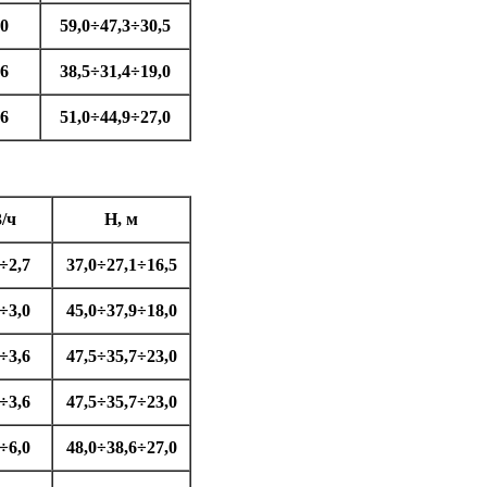
,0
59,0÷47,3÷30,5
,6
38,5÷31,4÷19,0
,6
51,0÷44,9÷27,0
3/ч
H, м
÷2,7
37,0÷27,1÷16,5
÷3,0
45,0÷37,9÷18,0
÷3,6
47,5÷35,7÷23,0
÷3,6
47,5÷35,7÷23,0
÷6,0
48,0÷38,6÷27,0