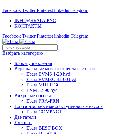
НАСОСНОЕ ОБОРУДОВАНИЕ EBARA
Facebook
Twitter
Pinterest
linkedin
Telegram
INFO@ЭБАРА.РУС
КОНТАКТЫ
Facebook
Twitter
Pinterest
linkedin
Telegram
Выбрать категорию
Блоки управления
Вертикальные многоступенчатые насосы
Ebara EVMS 1-20 hyd
Ebara EVMSG 32-90 hyd
Ebara MULTIGO
EVM 32-90 hyd
Вихревые насосы
Ebara PRA-PRN
Горизонтальные многоступенчатые насосы
Ebara COMPACT
Двигатели
Емкости
Ebara BEST BOX
Ebara D-TANK