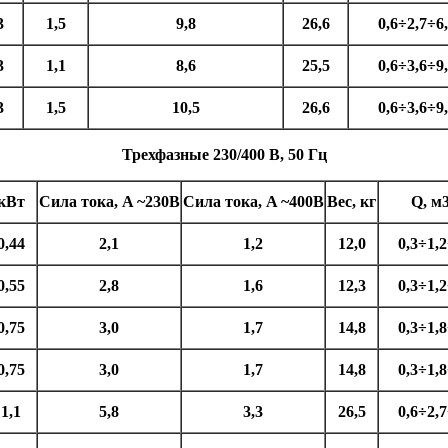
3
1,5
9,8
26,6
0,6÷2,7÷6
3
1,1
8,6
25,5
0,6÷3,6÷9
3
1,5
10,5
26,6
0,6÷3,6÷9
Трехфазные 230/400 В, 50 Гц
кВт
Сила тока, A ~230В
Сила тока, A ~400В
Вес, кг
Q, м
0,44
2,1
1,2
12,0
0,3÷1,2
0,55
2,8
1,6
12,3
0,3÷1,2
0,75
3,0
1,7
14,8
0,3÷1,8
0,75
3,0
1,7
14,8
0,3÷1,8
1,1
5,8
3,3
26,5
0,6÷2,7