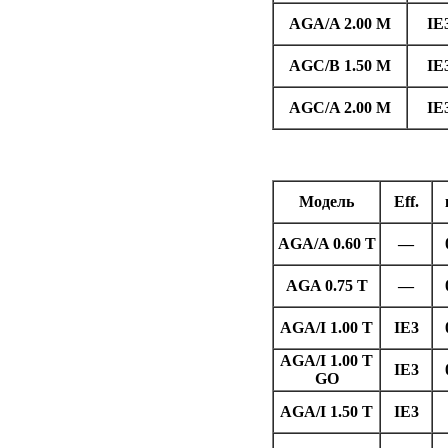
AGA/A 2.00 M
IE
AGC/B 1.50 M
IE
AGC/A 2.00 M
IE
Модель
Eff.
AGA/A 0.60 T
—
AGA 0.75 T
—
AGA/I 1.00 T
IE3
AGA/I 1.00 T
IE3
GO
AGA/I 1.50 T
IE3