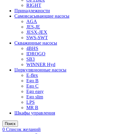
RIGHT
Принадлежности
Самовсасывающие насосы
AGA
JES-JE
JESX-JEX
SWS-SWT
Скважинные насосы
4BHS
IDROGO
SB3
WINNER Hyd
Циркуляционные насосы
E-flex
Ego B
Ego C
Ego easy
Ego slim
LPS
MR B
Шкафы управления
Поиск
0
Список желаний