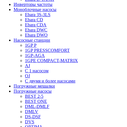
Инверторы частоты
Моноблочные насосы
Ebara 3S-3LS
Ebara CD
Ebara CDA
Ebara DWC
Ebara DWO
Насосные станции
1GP P
1GP PRESSCOMFORT
1GP-AGA
1GPE COMPACT-MATRIX
AJ
C 1 насосом
OJ
С двумя и более насосами
Погружные мешалки
Погружные насосы
BEST 2-5
BEST ONE
DML-DMLF
DMLV
DS-DSF
DVS
OPTIMA