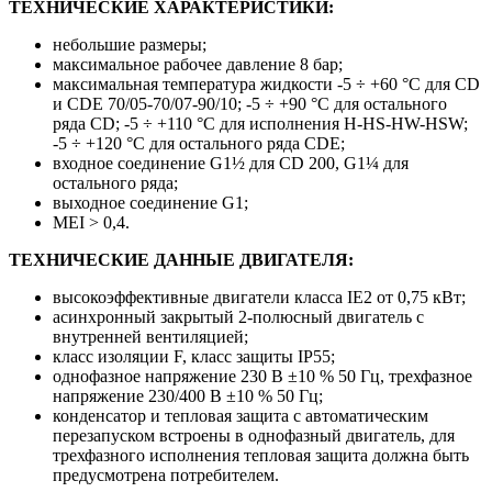
ТЕХНИЧЕСКИЕ ХАРАКТЕРИСТИКИ:
небольшие размеры;
максимальное рабочее давление 8 бар;
максимальная температура жидкости -5 ÷ +60 °C для CD
и CDE 70/05-70/07-90/10; -5 ÷ +90 °C для остального
ряда CD; -5 ÷ +110 °C для исполнения H-HS-HW-HSW;
-5 ÷ +120 °C для остального ряда CDE;
входное соединение G1½ для CD 200, G1¼ для
остального ряда;
выходное соединение G1;
MEI > 0,4.
ТЕХНИЧЕСКИЕ ДАННЫЕ ДВИГАТЕЛЯ:
высокоэффективные двигатели класса IE2 от 0,75 кВт;
асинхронный закрытый 2-полюсный двигатель с
внутренней вентиляцией;
класс изоляции F, класс защиты IP55;
однофазное напряжение 230 В ±10 % 50 Гц, трехфазное
напряжение 230/400 В ±10 % 50 Гц;
конденсатор и тепловая защита с автоматическим
перезапуском встроены в однофазный двигатель, для
трехфазного исполнения тепловая защита должна быть
предусмотрена потребителем.