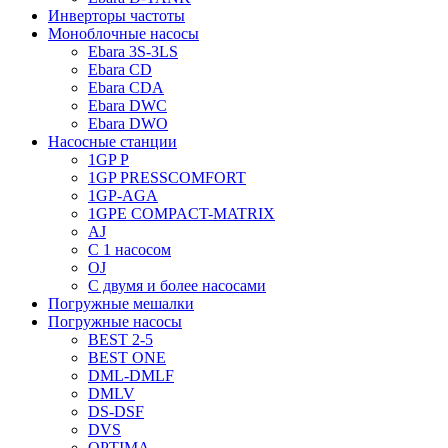
Инверторы частоты
Моноблочные насосы
Ebara 3S-3LS
Ebara CD
Ebara CDA
Ebara DWC
Ebara DWO
Насосные станции
1GP P
1GP PRESSCOMFORT
1GP-AGA
1GPE COMPACT-MATRIX
AJ
C 1 насосом
OJ
С двумя и более насосами
Погружные мешалки
Погружные насосы
BEST 2-5
BEST ONE
DML-DMLF
DMLV
DS-DSF
DVS
OPTIMA