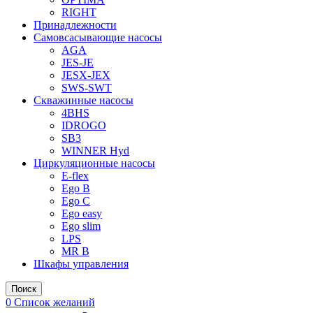
RIGHT
Принадлежности
Самовсасывающие насосы
AGA
JES-JE
JESX-JEX
SWS-SWT
Скважинные насосы
4BHS
IDROGO
SB3
WINNER Hyd
Циркуляционные насосы
E-flex
Ego B
Ego C
Ego easy
Ego slim
LPS
MR B
Шкафы управления
Поиск
0
Список желаний