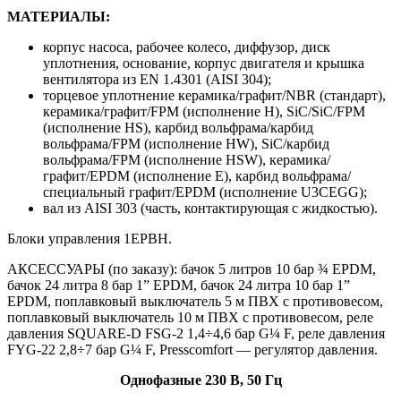
МАТЕРИАЛЫ:
корпус насоса, рабочее колесо, диффузор, диск
уплотнения, основание, корпус двигателя и крышка
вентилятора из EN 1.4301 (AISI 304);
торцевое уплотнение керамика/графит/NBR (стандарт),
керамика/графит/FPM (исполнение Н), SiC/SiC/FPM
(исполнение HS), карбид вольфрама/карбид
вольфрама/FPM (исполнение HW), SiC/карбид
вольфрама/FPM (исполнение HSW), керамика/
графит/EPDM (исполнение Е), карбид вольфрама/
специальный графит/EPDM (исполнение U3CEGG);
вал из AISI 303 (часть, контактирующая с жидкостью).
Блоки управления 1EPBH.
АКСЕССУАРЫ (по заказу): бачок 5 литров 10 бар ¾ EPDM,
бачок 24 литра 8 бар 1” EPDM, бачок 24 литра 10 бар 1”
EPDM, поплавковый выключатель 5 м ПВХ с противовесом,
поплавковый выключатель 10 м ПВХ с противовесом, реле
давления SQUARE-D FSG-2 1,4÷4,6 бар G¼ F, реле давления
FYG-22 2,8÷7 бар G¼ F, Presscomfort — регулятор давления.
Однофазные 230 В, 50 Гц