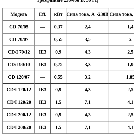
Трехфазные 230/400 В, 50 Гц
Модель
Eff.
кВт
Сила тока, A ~230В
Сила тока,
CD 70/05
—
0,37
2,4
1,4
CD 70/07
—
0,55
3,5
2
CD/I 70/12
IE3
0,9
4,3
2,5
CD/I 90/10
IE3
0,75
3,3
1,9
CD 120/07
—
0,55
3,2
1,8
CD/I 120/12
IE3
0,9
4,3
2,5
CD/I 120/20
IE3
1,5
7,1
4,1
CD/I 200/12
IE3
0,9
4,3
2,5
CD/I 200/20
IE3
1,5
7,1
4,1