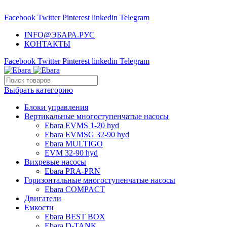
НАСОСНОЕ ОБОРУДОВАНИЕ EBARA
Facebook
Twitter
Pinterest
linkedin
Telegram
INFO@ЭБАРА.РУС
КОНТАКТЫ
Facebook
Twitter
Pinterest
linkedin
Telegram
Выбрать категорию
Блоки управления
Вертикальные многоступенчатые насосы
Ebara EVMS 1-20 hyd
Ebara EVMSG 32-90 hyd
Ebara MULTIGO
EVM 32-90 hyd
Вихревые насосы
Ebara PRA-PRN
Горизонтальные многоступенчатые насосы
Ebara COMPACT
Двигатели
Емкости
Ebara BEST BOX
Ebara D-TANK