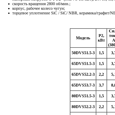
скорость вращения 2800 об/мин.;
корпус, рабочее колесо чугун;
торцевое уплотнение SiC / SiC/ NBR, керамика/графит/N
Си
P2,
ток
Модель
кВт
(38
50DVS51.5-3
1,5
3,
65DVS51.5-3
1,5
3,
65DVS52.2-3
2,2
5,
65DVS53.7-3
3,7
8,
80DVS51.5-3
1,5
3,
80DVS52.2-3
2,2
5,