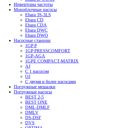
Инверторы частоты
Моноблочные насосы
Ebara 3S-3LS
Ebara CD
Ebara CDA
Ebara DWC
Ebara DWO
Насосные станции
1GP P
1GP PRESSCOMFORT
1GP-AGA
1GPE COMPACT-MATRIX
AJ
C 1 насосом
OJ
С двумя и более насосами
Погружные мешалки
Погружные насосы
BEST 2-5
BEST ONE
DML-DMLF
DMLV
DS-DSF
DVS
OPTIMA