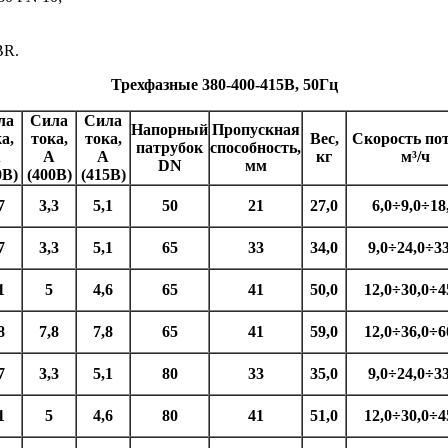
BR.
Трехфазные 380-400-415В, 50Гц
ла
Сила
Сила
Напорный
Пропускная
а,
тока,
тока,
Вес,
Скорость пот
патрубок
способность,
А
А
А
кг
м³/ч
DN
мм
0В)
(400В)
(415В)
7
3,3
5,1
50
21
27,0
6,0÷9,0÷18
7
3,3
5,1
65
33
34,0
9,0÷24,0÷33
1
5
4,6
65
41
50,0
12,0÷30,0÷4
8
7,8
7,8
65
41
59,0
12,0÷36,0÷6
7
3,3
5,1
80
33
35,0
9,0÷24,0÷33
1
5
4,6
80
41
51,0
12,0÷30,0÷4