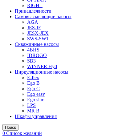
RIGHT
Принадлежности
Самовсасывающие насосы
AGA
JES-JE
JESX-JEX
SWS-SWT
Скважинные насосы
4BHS
IDROGO
SB3
WINNER Hyd
Циркуляционные насосы
E-flex
Ego B
Ego C
Ego easy
Ego slim
LPS
MR B
Шкафы управления
Поиск
0
Список желаний