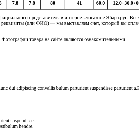
8
7,8
7,8
80
41
60,0
12,0÷36,0÷6
ициального представителя в интернет-магазине Эбара.рус. Вы м
м реквизиты (или ФИО) — мы выставляем счет, который вы оплач
. Фотографии товара на сайте являются ознакомительными.
 dui adipiscing convallis bulum parturient suspendisse parturient a.Pa
rient suspendisse.
vestibulum hendre.