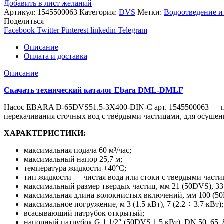
Добавить в лист желаний
Артикул:
1545500063
Категория:
DVS
Метки:
Водоотведение и
Поделиться
Facebook
Twitter
Pinterest
linkedin
Telegram
Описание
Оплата и доставка
Описание
Скачать технический каталог Ebara DML-DMLF
Насос EBARA D-65DVS51.5-3X400-DIN-C арт. 1545500063 — по
перекачивания сточных вод с твёрдыми частицами, для осуше
ХАРАКТЕРИСТИКИ:
максимальная подача 60 м³/час;
максимальный напор 25,7 м;
температура жидкости +40°C;
тип жидкости — чистая вода или стоки с твердыми части
максимальный размер твердых частиц, мм 21 (50DVS), 33 
максимальная длина волокнистых включений, мм 100 (50D
максимальное погружение, м 3 (1.5 кВт), 7 (2.2 ÷ 3.7 кВт);
всасывающий патрубок открытый;
напорный патрубок G 1 1/2″ (50DVS 1.5 кВт), DN 50, 65, 