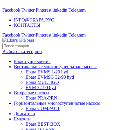
НАСОСНОЕ ОБОРУДОВАНИЕ EBARA
Facebook
Twitter
Pinterest
linkedin
Telegram
INFO@ЭБАРА.РУС
КОНТАКТЫ
Facebook
Twitter
Pinterest
linkedin
Telegram
Выбрать категорию
Блоки управления
Вертикальные многоступенчатые насосы
Ebara EVMS 1-20 hyd
Ebara EVMSG 32-90 hyd
Ebara MULTIGO
EVM 32-90 hyd
Вихревые насосы
Ebara PRA-PRN
Горизонтальные многоступенчатые насосы
Ebara COMPACT
Двигатели
Емкости
Ebara BEST BOX
Ebara D-TANK