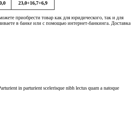
0,0
23,0÷16,7÷6,9
ожете приобрести товар как для юридического, так и для
иваете в банке или с помощью интернет-банкинга. Доставка
rturient in parturient scelerisque nibh lectus quam a natoque