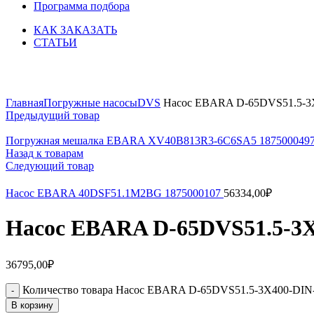
Программа подбора
КАК ЗАКАЗАТЬ
СТАТЬИ
Увеличить
Главная
Погружные насосы
DVS
Насос EBARA D-65DVS51.5-3X
Предыдущий товар
Погружная мешалка EBARA XV40B813R3-6C6SA5 187500049
Назад к товарам
Следующий товар
Насос EBARA 40DSF51.1M2BG 1875000107
56334,00
₽
Насос EBARA D-65DVS51.5-3X
36795,00
₽
Количество товара Насос EBARA D-65DVS51.5-3X400-DIN
В корзину