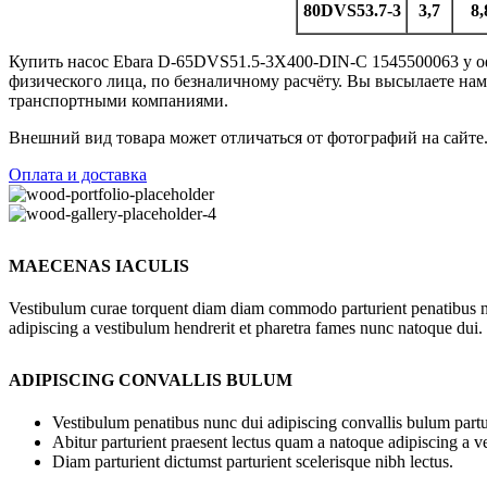
80DVS53.7-3
3,7
8,
Купить насос Ebara D-65DVS51.5-3X400-DIN-C 1545500063 у оф
физического лица, по безналичному расчёту. Вы высылаете на
транспортными компаниями.
Внешний вид товара может отличаться от фотографий на сайте
Оплата и доставка
MAECENAS IACULIS
Vestibulum curae torquent diam diam commodo parturient penatibus nunc
adipiscing a vestibulum hendrerit et pharetra fames nunc natoque dui.
ADIPISCING CONVALLIS BULUM
Vestibulum penatibus nunc dui adipiscing convallis bulum partu
Abitur parturient praesent lectus quam a natoque adipiscing a 
Diam parturient dictumst parturient scelerisque nibh lectus.