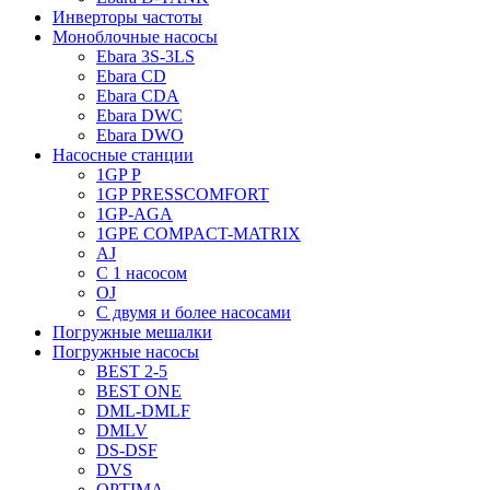
Инверторы частоты
Моноблочные насосы
Ebara 3S-3LS
Ebara CD
Ebara CDA
Ebara DWC
Ebara DWO
Насосные станции
1GP P
1GP PRESSCOMFORT
1GP-AGA
1GPE COMPACT-MATRIX
AJ
C 1 насосом
OJ
С двумя и более насосами
Погружные мешалки
Погружные насосы
BEST 2-5
BEST ONE
DML-DMLF
DMLV
DS-DSF
DVS
OPTIMA