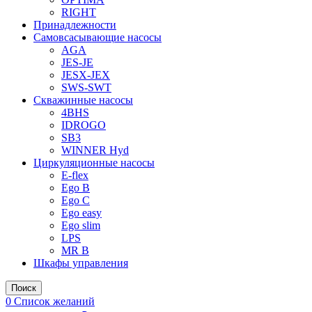
RIGHT
Принадлежности
Самовсасывающие насосы
AGA
JES-JE
JESX-JEX
SWS-SWT
Скважинные насосы
4BHS
IDROGO
SB3
WINNER Hyd
Циркуляционные насосы
E-flex
Ego B
Ego C
Ego easy
Ego slim
LPS
MR B
Шкафы управления
Поиск
0
Список желаний