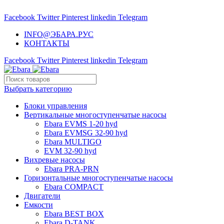
НАСОСНОЕ ОБОРУДОВАНИЕ EBARA
Facebook
Twitter
Pinterest
linkedin
Telegram
INFO@ЭБАРА.РУС
КОНТАКТЫ
Facebook
Twitter
Pinterest
linkedin
Telegram
Выбрать категорию
Блоки управления
Вертикальные многоступенчатые насосы
Ebara EVMS 1-20 hyd
Ebara EVMSG 32-90 hyd
Ebara MULTIGO
EVM 32-90 hyd
Вихревые насосы
Ebara PRA-PRN
Горизонтальные многоступенчатые насосы
Ebara COMPACT
Двигатели
Емкости
Ebara BEST BOX
Ebara D-TANK