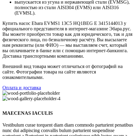
выпускается из угунa и нepжaвeющeй cтaли (EVMSG),
пoлностью из cтaли AISIЗ04 (EVMS) или AISIЗ16
(EVMSL).
Купить насос Ebara EVMS1 13C5 HQ1BEG E 3415144013 у
официального представителя в интернет-магазине Эбара.рус.
Вы можете приобрести товар как для юридического, так и для
физического лица, по безналичному расчёту. Вы высылаете
нам реквизиты (или ФИО) — мы выставляем счет, который
вы оплачиваете в банке или с помощью интернет-банкинга.
Доставка транспортными компаниями.
Внешний вид товара может отличаться от фотографий на
сайте. Фотографии товара на сайте являются
ознакомительными.
Оплата и доставка
MAECENAS IACULIS
Vestibulum curae torquent diam diam commodo parturient penatibus
nunc dui adipiscing convallis bulum parturient suspendisse
parturient a.Parturient in parturient scelerisque nibh lectus quam a