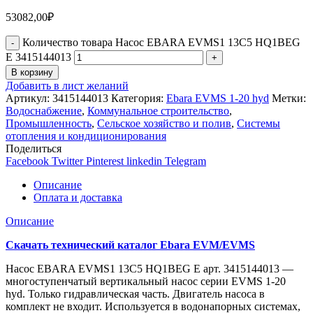
53082,00
₽
Количество товара Насос EBARA EVMS1 13C5 HQ1BEG
E 3415144013
В корзину
Добавить в лист желаний
Артикул:
3415144013
Категория:
Ebara EVMS 1-20 hyd
Метки:
Водоснабжение
,
Коммунальное строительство
,
Промышленность
,
Сельское хозяйство и полив
,
Системы
отопления и кондиционирования
Поделиться
Facebook
Twitter
Pinterest
linkedin
Telegram
Описание
Оплата и доставка
Описание
Скачать технический каталог Ebara EVM/EVMS
Насос EBARA EVMS1 13C5 HQ1BEG E арт. 3415144013 —
многоступенчатый вертикальный насос серии EVMS 1-20
hyd. Только гидравлическая часть. Двигатель насоса в
комплект не входит. Используется в водонапорных системах,