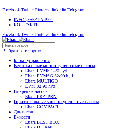
НАСОСНОЕ ОБОРУДОВАНИЕ EBARA
Facebook
Twitter
Pinterest
linkedin
Telegram
INFO@ЭБАРА.РУС
КОНТАКТЫ
Facebook
Twitter
Pinterest
linkedin
Telegram
Выбрать категорию
Блоки управления
Вертикальные многоступенчатые насосы
Ebara EVMS 1-20 hyd
Ebara EVMSG 32-90 hyd
Ebara MULTIGO
EVM 32-90 hyd
Вихревые насосы
Ebara PRA-PRN
Горизонтальные многоступенчатые насосы
Ebara COMPACT
Двигатели
Емкости
Ebara BEST BOX
Ebara D-TANK