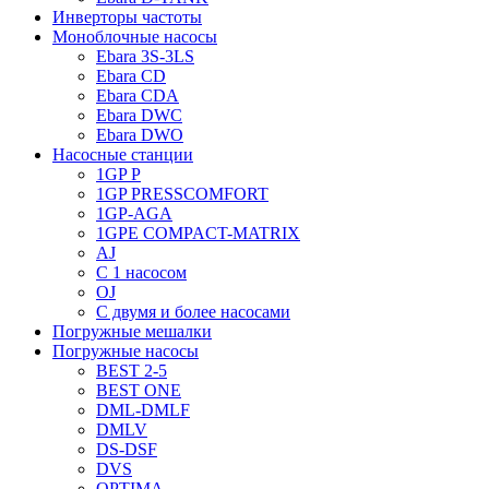
Инверторы частоты
Моноблочные насосы
Ebara 3S-3LS
Ebara CD
Ebara CDA
Ebara DWC
Ebara DWO
Насосные станции
1GP P
1GP PRESSCOMFORT
1GP-AGA
1GPE COMPACT-MATRIX
AJ
C 1 насосом
OJ
С двумя и более насосами
Погружные мешалки
Погружные насосы
BEST 2-5
BEST ONE
DML-DMLF
DMLV
DS-DSF
DVS
OPTIMA