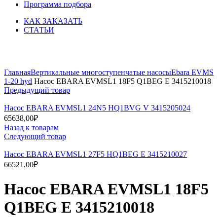
Программа подбора
КАК ЗАКАЗАТЬ
СТАТЬИ
Увеличить
Главная
Вертикальные многоступенчатые насосы
Ebara EVMS
1-20 hyd
Насос EBARA EVMSL1 18F5 Q1BEG E 3415210018
Предыдущий товар
Насос EBARA EVMSL1 24N5 HQ1BVG V 3415205024
65638,00
₽
Назад к товарам
Следующий товар
Насос EBARA EVMSL1 27F5 HQ1BEG E 3415210027
66521,00
₽
Насос EBARA EVMSL1 18F5
Q1BEG E 3415210018