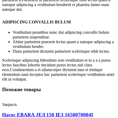
natoque adipiscing a vestibulum hendrerit et pharetra fames nunc
natoque dui.
ADIPISCING CONVALLIS BULUM
Vestibulum penatibus nunc dui adipiscing convallis bulum
parturient suspendisse.
Abitur parturient praesent lectus quam a natoque adipiscing a
vestibulum hendre.
Diam parturient dictumst parturient scelerisque nibh lectus.
Scelerisque adipiscing bibendum sem vestibulum et in a a a purus
lectus faucibus lobortis tincidunt purus lectus nisl class
eros.Condimentum a et ullamcorper dictumst mus et tristique
elementum nam inceptos hac parturient scelerisque vestibulum amet
elit ut volutpat.
Похожие товары
Закрыть
Насос EBARA JE/I 150 IE3 1650070004I