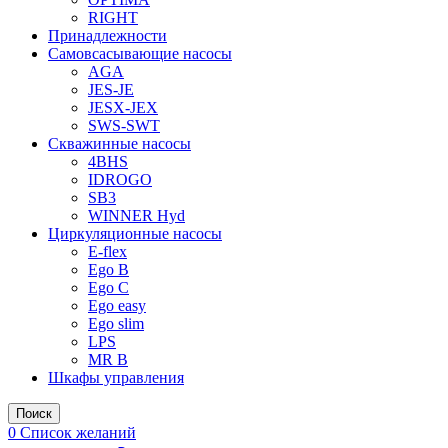
RIGHT
Принадлежности
Самовсасывающие насосы
AGA
JES-JE
JESX-JEX
SWS-SWT
Скважинные насосы
4BHS
IDROGO
SB3
WINNER Hyd
Циркуляционные насосы
E-flex
Ego B
Ego C
Ego easy
Ego slim
LPS
MR B
Шкафы управления
Поиск
0
Список желаний