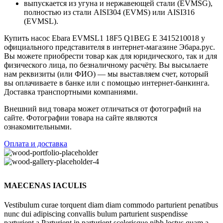
выпускается из угунa и нepжaвeющeй cтaли (EVMSG),
пoлностью из cтaли AISIЗ04 (EVMS) или AISIЗ16
(EVMSL).
Купить насос Ebara EVMSL1 18F5 Q1BEG E 3415210018 у
официального представителя в интернет-магазине Эбара.рус.
Вы можете приобрести товар как для юридического, так и для
физического лица, по безналичному расчёту. Вы высылаете
нам реквизиты (или ФИО) — мы выставляем счет, который
вы оплачиваете в банке или с помощью интернет-банкинга.
Доставка транспортными компаниями.
Внешний вид товара может отличаться от фотографий на
сайте. Фотографии товара на сайте являются
ознакомительными.
Оплата и доставка
MAECENAS IACULIS
Vestibulum curae torquent diam diam commodo parturient penatibus
nunc dui adipiscing convallis bulum parturient suspendisse
parturient a.Parturient in parturient scelerisque nibh lectus quam a