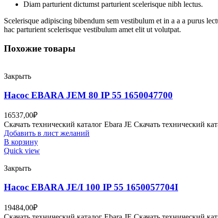
Diam parturient dictumst parturient scelerisque nibh lectus.
Scelerisque adipiscing bibendum sem vestibulum et in a a a purus lect
hac parturient scelerisque vestibulum amet elit ut volutpat.
Похожие товары
Закрыть
Насос EBARA JEM 80 IP 55 1650047700
16537,00
₽
Скачать технический каталог Ebara JE Скачать технический к
Добавить в лист желаний
В корзину
Quick view
Закрыть
Насос EBARA JE/I 100 IP 55 1650057704I
19484,00
₽
Скачать технический каталог Ebara JE Скачать технический ка