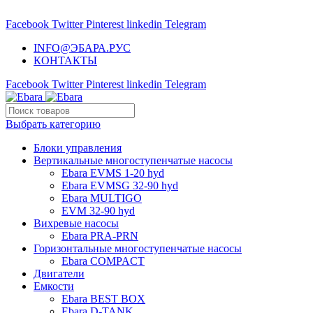
НАСОСНОЕ ОБОРУДОВАНИЕ EBARA
Facebook
Twitter
Pinterest
linkedin
Telegram
INFO@ЭБАРА.РУС
КОНТАКТЫ
Facebook
Twitter
Pinterest
linkedin
Telegram
Выбрать категорию
Блоки управления
Вертикальные многоступенчатые насосы
Ebara EVMS 1-20 hyd
Ebara EVMSG 32-90 hyd
Ebara MULTIGO
EVM 32-90 hyd
Вихревые насосы
Ebara PRA-PRN
Горизонтальные многоступенчатые насосы
Ebara COMPACT
Двигатели
Емкости
Ebara BEST BOX
Ebara D-TANK