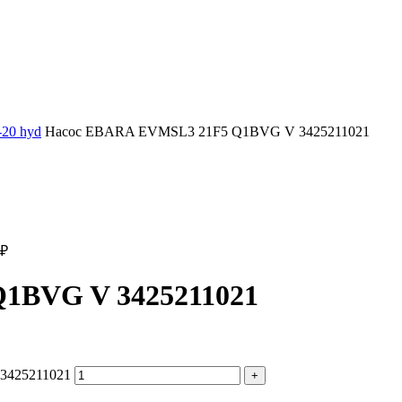
20 hyd
Насос EBARA EVMSL3 21F5 Q1BVG V 3425211021
₽
1BVG V 3425211021
3425211021