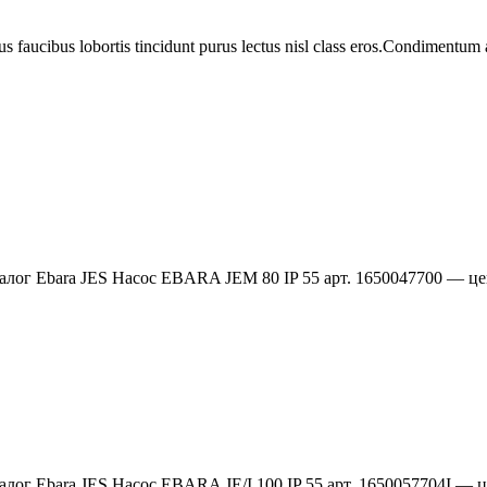
us faucibus lobortis tincidunt purus lectus nisl class eros.Condimentum
аталог Ebara JES Насос EBARA JEM 80 IP 55 арт. 1650047700 — 
талог Ebara JES Насос EBARA JE/I 100 IP 55 арт. 1650057704I —