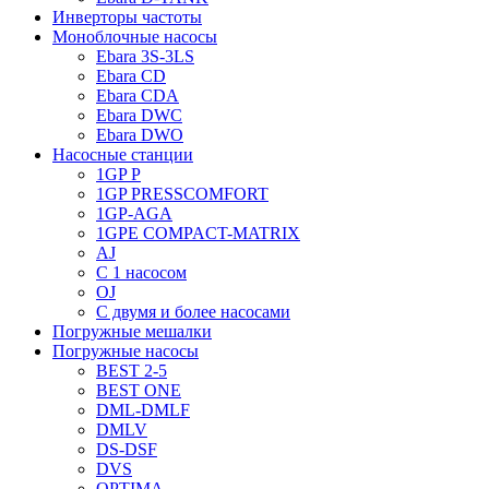
Инверторы частоты
Моноблочные насосы
Ebara 3S-3LS
Ebara CD
Ebara CDA
Ebara DWC
Ebara DWO
Насосные станции
1GP P
1GP PRESSCOMFORT
1GP-AGA
1GPE COMPACT-MATRIX
AJ
C 1 насосом
OJ
С двумя и более насосами
Погружные мешалки
Погружные насосы
BEST 2-5
BEST ONE
DML-DMLF
DMLV
DS-DSF
DVS
OPTIMA