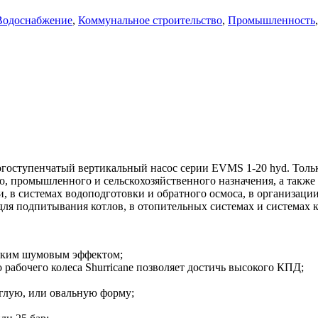
Водоснабжение
,
Коммунальное строительство
,
Промышленность
,
упенчатый вертикальный насос серии EVMS 1-20 hyd. Только г
о, промышленного и сельскохозяйственного назначения, а также
в системах водоподготовки и обратного осмоса, в организации
для подпитывания котлов, в отопительных системах и системах
изким шумовым эффектом;
рабочего колеса Shurricane позволяет достичь высокого КПД;
глую, или овальную форму;