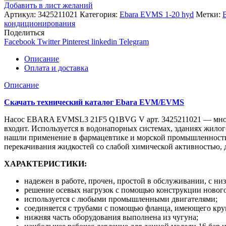
Добавить в лист желаний
Артикул:
3425211021
Категория:
Ebara EVMS 1-20 hyd
Метки:
кондиционирования
Поделиться
Facebook
Twitter
Pinterest
linkedin
Telegram
Описание
Оплата и доставка
Описание
Скачать технический каталог Ebara EVM/EVMS
Насос EBARA EVMSL3 21F5 Q1BVG V арт. 3425211021 — многост
входит. Используется в водонапорных системах, зданиях жилог
нашли применение в фармацевтике и морской промышленности, 
перекачивания жидкостей со слабой химической активностью, 
ХАРАКТЕРИСТИКИ:
надежен в работе, прочен, простой в обслуживании, с н
решение осевых нагрузок с помощью конструкции нового 
используется с любыми промышленными двигателями;
соединяется с трубами с помощью фланца, имеющего кру
нижняя часть оборудования выполнена из чугуна;