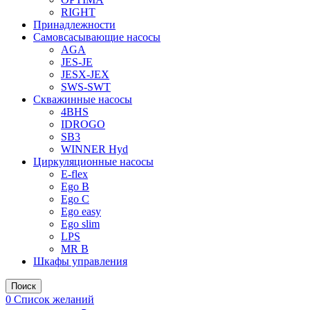
RIGHT
Принадлежности
Самовсасывающие насосы
AGA
JES-JE
JESX-JEX
SWS-SWT
Скважинные насосы
4BHS
IDROGO
SB3
WINNER Hyd
Циркуляционные насосы
E-flex
Ego B
Ego C
Ego easy
Ego slim
LPS
MR B
Шкафы управления
Поиск
0
Список желаний