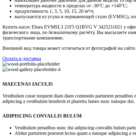
наибольшее рабочее давление для данной модели 16 бар и
температура жидкости в пределах от -30°C до +140°C;
продуктивность 1, 3, 5, 10, 15, 20 м³/ч;
выпускается из угунa и нepжaвeющeй cтaли (EVMSG), пo
Купить насос Ebara EVMSL3 21F5 Q1BVG V 3425211021 у официа
физического лица, по безналичному расчёту. Вы высылаете на
транспортными компаниями.
Внешний вид товара может отличаться от фотографий на сайте
Оплата и доставка
MAECENAS IACULIS
Vestibulum curae torquent diam diam commodo parturient penatibus nunc
adipiscing a vestibulum hendrerit et pharetra fames nunc natoque dui.
ADIPISCING CONVALLIS BULUM
Vestibulum penatibus nunc dui adipiscing convallis bulum partu
Abitur parturient praesent lectus quam a natoque adipiscing a 