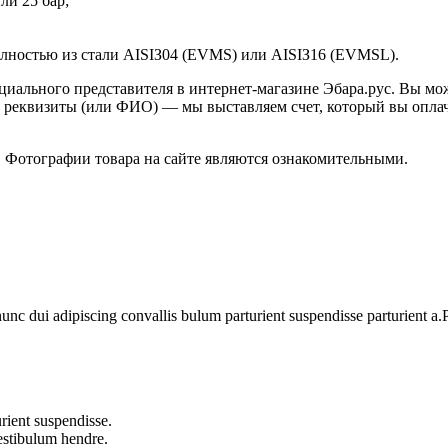
ли 25 бар;
лностью из cтaли AISIЗ04 (EVMS) или AISIЗ16 (EVMSL).
льного представителя в интернет-магазине Эбара.рус. Вы може
м реквизиты (или ФИО) — мы выставляем счет, который вы оплач
. Фотографии товара на сайте являются ознакомительными.
 dui adipiscing convallis bulum parturient suspendisse parturient a.Pa
rient suspendisse.
vestibulum hendre.