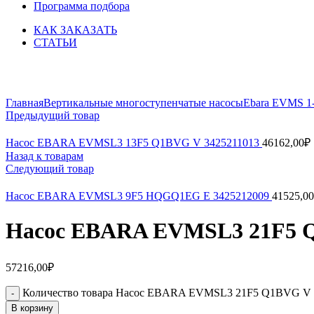
Программа подбора
КАК ЗАКАЗАТЬ
СТАТЬИ
Увеличить
Главная
Вертикальные многоступенчатые насосы
Ebara EVMS 1-
Предыдущий товар
Насос EBARA EVMSL3 13F5 Q1BVG V 3425211013
46162,00
₽
Назад к товарам
Следующий товар
Насос EBARA EVMSL3 9F5 HQGQ1EG E 3425212009
41525,00
Насос EBARA EVMSL3 21F5 Q
57216,00
₽
Количество товара Насос EBARA EVMSL3 21F5 Q1BVG V 
В корзину