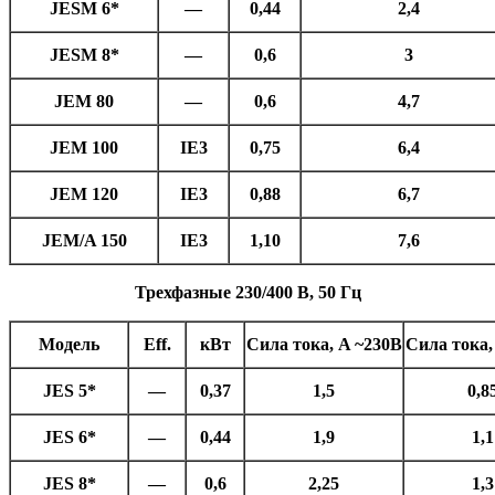
JESM 6*
—
0,44
2,4
JESM 8*
—
0,6
3
JEM 80
—
0,6
4,7
JEM 100
IE3
0,75
6,4
JEM 120
IE3
0,88
6,7
JEM/A 150
IE3
1,10
7,6
Трехфазные 230/400 В, 50 Гц
Модель
Eff.
кВт
Сила тока, A ~230В
Сила тока,
JES 5*
—
0,37
1,5
0,8
JES 6*
—
0,44
1,9
1,1
JES 8*
—
0,6
2,25
1,3