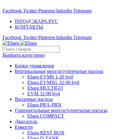
НАСОСНОЕ ОБОРУДОВАНИЕ EBARA
Facebook
Twitter
Pinterest
linkedin
Telegram
INFO@ЭБАРА.РУС
КОНТАКТЫ
Facebook
Twitter
Pinterest
linkedin
Telegram
Выбрать категорию
Блоки управления
Вертикальные многоступенчатые насосы
Ebara EVMS 1-20 hyd
Ebara EVMSG 32-90 hyd
Ebara MULTIGO
EVM 32-90 hyd
Вихревые насосы
Ebara PRA-PRN
Горизонтальные многоступенчатые насосы
Ebara COMPACT
Двигатели
Емкости
Ebara BEST BOX
Ebara D-TANK