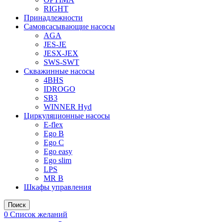
RIGHT
Принадлежности
Самовсасывающие насосы
AGA
JES-JE
JESX-JEX
SWS-SWT
Скважинные насосы
4BHS
IDROGO
SB3
WINNER Hyd
Циркуляционные насосы
E-flex
Ego B
Ego C
Ego easy
Ego slim
LPS
MR B
Шкафы управления
Поиск
0
Список желаний