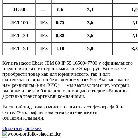
JE 80
—
0,6
3,3
1,9
JE/I 100
IE3
0,75
3,6
2,1
JE/I 120
IE3
0,88
3,6
2,1
JE/I 150
IE3
1,10
5,8
3,3
Купить насос Ebara JEM 80 IP 55 1650047700 у официального
представителя в интернет-магазине Эбара.рус. Вы можете
приобрести товар как для юридического, так и для
физического лица, по безналичному расчёту. Вы высылаете
нам реквизиты (или ФИО) — мы выставляем счет, который
вы оплачиваете в банке или с помощью интернет-банкинга.
Доставка транспортными компаниями.
Внешний вид товара может отличаться от фотографий на
сайте. Фотографии товара на сайте являются
ознакомительными.
Оплата и доставка