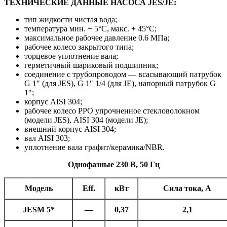
ТЕХНИЧЕСКИЕ ДАННЫЕ НАСОСА JES/JE:
тип жидкости чистая вода;
температура мин. + 5°C, макс. + 45°C;
максимальное рабочее давление 0.6 МПа;
рабочее колесо закрытого типа;
торцевое уплотнение вала;
герметичный шариковый подшипник;
соединение с трубопроводом — всасывающий патрубок
G 1″ (для JES), G 1″ 1/4 (для JE), напорный патрубок G
1″;
корпус AISI 304;
рабочее колесо PPO упрочненное стекловолокном
(модели JES), AISI 304 (модели JE);
внешний корпус AISI 304;
вал AISI 303;
уплотнение вала графит/керамика/NBR.
Однофазные 230 В, 50 Гц
Модель
Eff.
кВт
Сила тока, A
JESM 5*
—
0,37
2,1