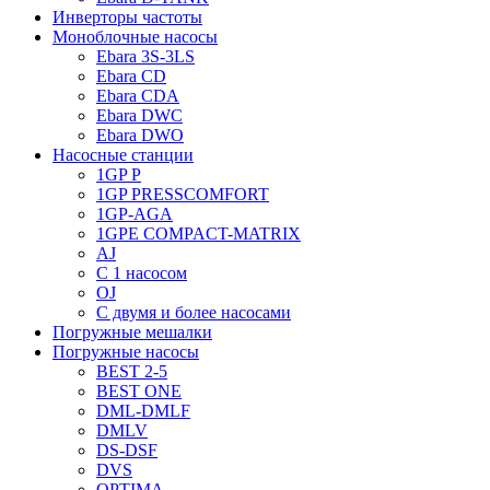
Инверторы частоты
Моноблочные насосы
Ebara 3S-3LS
Ebara CD
Ebara CDA
Ebara DWC
Ebara DWO
Насосные станции
1GP P
1GP PRESSCOMFORT
1GP-AGA
1GPE COMPACT-MATRIX
AJ
C 1 насосом
OJ
С двумя и более насосами
Погружные мешалки
Погружные насосы
BEST 2-5
BEST ONE
DML-DMLF
DMLV
DS-DSF
DVS
OPTIMA