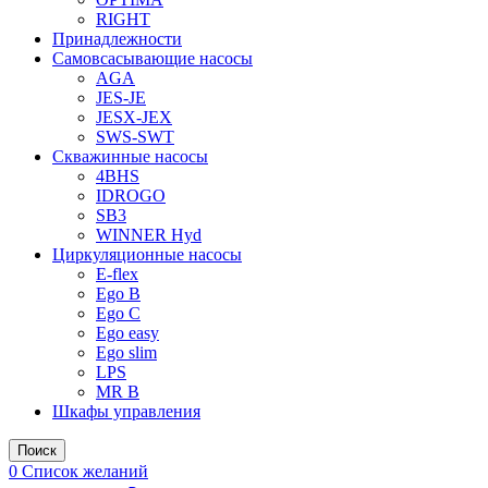
RIGHT
Принадлежности
Самовсасывающие насосы
AGA
JES-JE
JESX-JEX
SWS-SWT
Скважинные насосы
4BHS
IDROGO
SB3
WINNER Hyd
Циркуляционные насосы
E-flex
Ego B
Ego C
Ego easy
Ego slim
LPS
MR B
Шкафы управления
Поиск
0
Список желаний