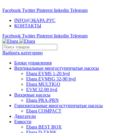
НАСОСНОЕ ОБОРУДОВАНИЕ EBARA
Facebook
Twitter
Pinterest
linkedin
Telegram
INFO@ЭБАРА.РУС
КОНТАКТЫ
Facebook
Twitter
Pinterest
linkedin
Telegram
Выбрать категорию
Блоки управления
Вертикальные многоступенчатые насосы
Ebara EVMS 1-20 hyd
Ebara EVMSG 32-90 hyd
Ebara MULTIGO
EVM 32-90 hyd
Вихревые насосы
Ebara PRA-PRN
Горизонтальные многоступенчатые насосы
Ebara COMPACT
Двигатели
Емкости
Ebara BEST BOX
Ebara D-TANK