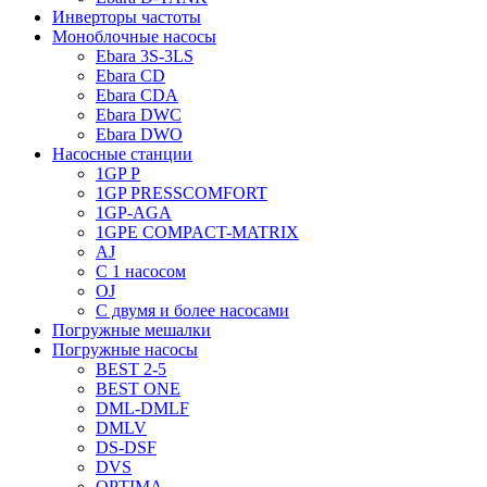
Инверторы частоты
Моноблочные насосы
Ebara 3S-3LS
Ebara CD
Ebara CDA
Ebara DWC
Ebara DWO
Насосные станции
1GP P
1GP PRESSCOMFORT
1GP-AGA
1GPE COMPACT-MATRIX
AJ
C 1 насосом
OJ
С двумя и более насосами
Погружные мешалки
Погружные насосы
BEST 2-5
BEST ONE
DML-DMLF
DMLV
DS-DSF
DVS
OPTIMA