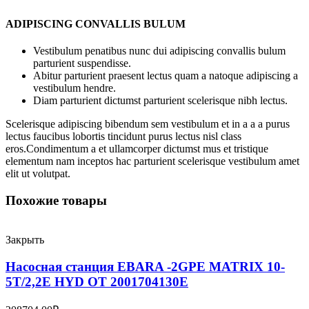
ADIPISCING CONVALLIS BULUM
Vestibulum penatibus nunc dui adipiscing convallis bulum
parturient suspendisse.
Abitur parturient praesent lectus quam a natoque adipiscing a
vestibulum hendre.
Diam parturient dictumst parturient scelerisque nibh lectus.
Scelerisque adipiscing bibendum sem vestibulum et in a a a purus
lectus faucibus lobortis tincidunt purus lectus nisl class
eros.Condimentum a et ullamcorper dictumst mus et tristique
elementum nam inceptos hac parturient scelerisque vestibulum amet
elit ut volutpat.
Похожие товары
Закрыть
Насосная станция EBARA -2GPE MATRIX 10-
5T/2,2E HYD OT 2001704130E