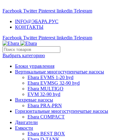
НАСОСНОЕ ОБОРУДОВАНИЕ EBARA
Facebook
Twitter
Pinterest
linkedin
Telegram
INFO@ЭБАРА.РУС
КОНТАКТЫ
Facebook
Twitter
Pinterest
linkedin
Telegram
Выбрать категорию
Блоки управления
Вертикальные многоступенчатые насосы
Ebara EVMS 1-20 hyd
Ebara EVMSG 32-90 hyd
Ebara MULTIGO
EVM 32-90 hyd
Вихревые насосы
Ebara PRA-PRN
Горизонтальные многоступенчатые насосы
Ebara COMPACT
Двигатели
Емкости
Ebara BEST BOX
Ebara D-TANK