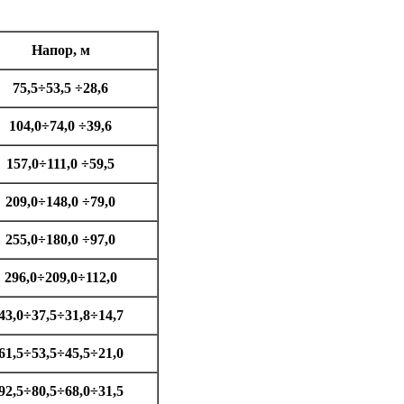
Напор, м
75,5÷53,5 ÷28,6
104,0÷74,0 ÷39,6
157,0÷111,0 ÷59,5
209,0÷148,0 ÷79,0
255,0÷180,0 ÷97,0
296,0÷209,0÷112,0
43,0÷37,5÷31,8÷14,7
61,5÷53,5÷45,5÷21,0
92,5÷80,5÷68,0÷31,5