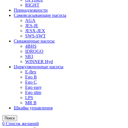
RIGHT
Принадлежности
Самовсасывающие насосы
AGA
JES-JE
JESX-JEX
SWS-SWT
Скважинные насосы
4BHS
IDROGO
SB3
WINNER Hyd
Циркуляционные насосы
E-flex
Ego B
Ego C
Ego easy
Ego slim
LPS
MR B
Шкафы управления
Поиск
0
Список желаний