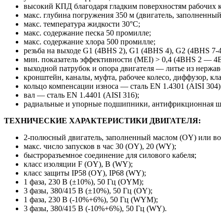
высокий КПД благодаря гладким поверхностям рабочих к
макс. глубина погружения 350 м (двигатель, заполненный
макс. температура жидкости 30°C;
макс. содержание песка 50 промилле;
макс. содержание хлора 500 промилле;
резьба на выходе G1 (4BHS 2), G1 (4BHS 4), G2 (4BHS 7-
мин. показатель эффективности (MEI) > 0,4 (4BHS 2 — 
выходной патрубок и опора двигателя — литье из нержа
кронштейн, каналы, муфта, рабочее колесо, диффузор, кл
кольцо компенсации износа — сталь EN 1.4301 (AISI 304
вал — сталь EN 1.4401 (AISI 316);
радиальные и упорные подшипники, антифрикционная ш
ТЕХНИЧЕСКИЕ ХАРАКТЕРИСТИКИ ДВИГАТЕЛЯ:
2-полюсный двигатель, заполненный маслом (OY) или в
макс. число запусков в час 30 (OY), 20 (WY);
быстроразъемное соединение для силового кабеля;
класс изоляции F (OY), B (WY);
класс защиты IP58 (OY), IP68 (WY);
1 фаза, 230 В (±10%), 50 Гц (OYM);
3 фазы, 380/415 В (±10%), 50 Гц (OY);
1 фаза, 230 В (-10%+6%), 50 Гц (WYM);
3 фазы, 380/415 В (-10%+6%), 50 Гц (WY).