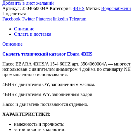
Добавить в лист желаний
Артикул:
3504060004A
Категория:
4BHS
Метки:
Водоснабжени
Поделиться
Facebook
Twitter
Pinterest
linkedin
Telegram
Описание
Оплата и доставка
Описание
Скачать технический каталог Ebara 4BHS
Насос EBARA 4BHS/A 15-4 60HZ арт. 3504060004A — многост
использован с двигателем диаметром 4 дюйма по стандарту NE
промышленного использования.
4BHS с двигателем OY, заполненным маслом.
4BHS с двигателем WY, заполненным водой.
Насос и двигатель поставляются отдельно.
ХАРАКТЕРИСТИКИ:
надежность и прочность;
устойчивость к коррозии;