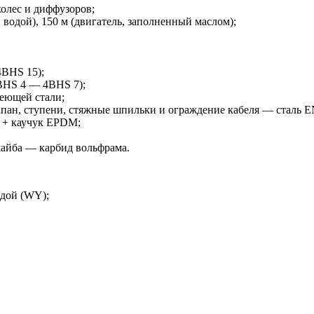
олес и диффузоров;
 водой), 150 м (двигатель, заполненный маслом);
4BHS 15);
4BHS 4 — 4BHS 7);
веющей стали;
апан, ступени, стяжные шпильки и ограждение кабеля — сталь EN
) + каучук EPDM;
айба — карбид вольфрама.
одой (WY);