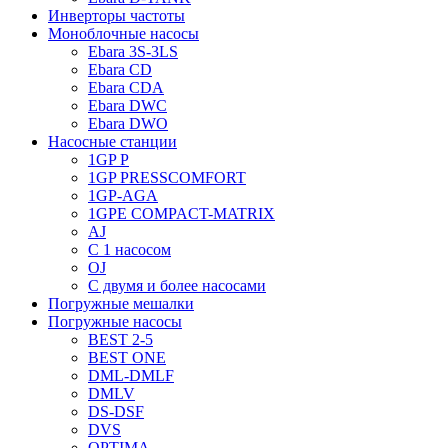
Инверторы частоты
Моноблочные насосы
Ebara 3S-3LS
Ebara CD
Ebara CDA
Ebara DWC
Ebara DWO
Насосные станции
1GP P
1GP PRESSCOMFORT
1GP-AGA
1GPE COMPACT-MATRIX
AJ
C 1 насосом
OJ
С двумя и более насосами
Погружные мешалки
Погружные насосы
BEST 2-5
BEST ONE
DML-DMLF
DMLV
DS-DSF
DVS
OPTIMA