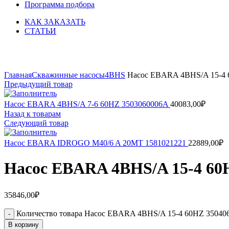
Программа подбора
КАК ЗАКАЗАТЬ
СТАТЬИ
Увеличить
Главная
Скважинные насосы
4BHS
Насос EBARA 4BHS/A 15-4 
Предыдущий товар
Насос EBARA 4BHS/A 7-6 60HZ 3503060006A
40083,00
₽
Назад к товарам
Следующий товар
Насос EBARA IDROGO M40/6 A 20MT 1581021221
22889,00
₽
Насос EBARA 4BHS/A 15-4 60
35846,00
₽
Количество товара Насос EBARA 4BHS/A 15-4 60HZ 35040
В корзину