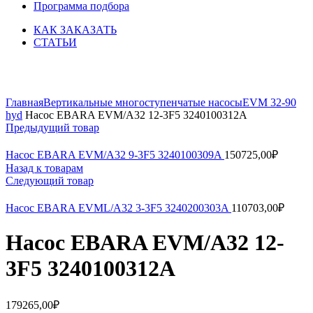
Программа подбора
КАК ЗАКАЗАТЬ
СТАТЬИ
Увеличить
Главная
Вертикальные многоступенчатые насосы
EVM 32-90
hyd
Насос EBARA EVM/A32 12-3F5 3240100312A
Предыдущий товар
Насос EBARA EVM/A32 9-3F5 3240100309A
150725,00
₽
Назад к товарам
Следующий товар
Насос EBARA EVML/A32 3-3F5 3240200303A
110703,00
₽
Насос EBARA EVM/A32 12-
3F5 3240100312A
179265,00
₽