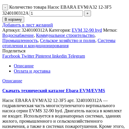
Количество товара Насос EBARA EVM/A32 12-3F5
3240100312A
В корзину
Добавить в лист желаний
Артикул:
3240100312A
Категория:
EVM 32-90 hyd
Метки:
Водоснабжение
,
Коммунальное строительство
,
Промышленность
,
Сельское хозяйство и полив
,
Системы
отопления и кондиционирования
Поделиться
Facebook
Twitter
Pinterest
linkedin
Telegram
Описание
Оплата и доставка
Описание
Скачать технический каталог Ebara EVM/EVMS
Насос EBARA EVM/A32 12-3F5 арт. 3240100312A —
гидравлическая часть многоступенчатого вертикального
насоса серии EVMS 32-90 hyd. Двигатель насоса в комплект
не входит. Используется в водонапорных системах, зданиях
жилого, промышленного и сельскохозяйственного
назначения, а также в системах пожаротушения. Кроме этого,