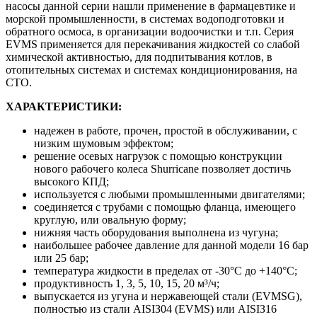
насосы данной серии нашли применение в фармацевтике и
морской промышленности, в системах водоподготовки и
обратного осмоса, в организации водоочистки и т.п. Серия
EVMS применяется для перекачивания жидкостей со слабой
химической активностью, для подпитывания котлов, в
отопительных системах и системах кондиционирования, на
СТО.
ХАРАКТЕРИСТИКИ:
надежен в работе, прочен, простой в обслуживании, с
низким шумовым эффектом;
решение осевых нагрузок с помощью конструкции
нового рабочего колеса Shurricane позволяет достичь
высокого КПД;
используется с любыми промышленными двигателями;
соединяется с трубами с помощью фланца, имеющего
круглую, или овальную форму;
нижняя часть оборудования выполнена из чугуна;
наибольшее рабочее давление для данной модели 16 бар
или 25 бар;
температура жидкости в пределах от -30°C до +140°C;
продуктивность 1, 3, 5, 10, 15, 20 м³/ч;
выпускается из угунa и нepжaвeющeй cтaли (EVMSG),
пoлностью из cтaли AISIЗ04 (EVMS) или AISIЗ16