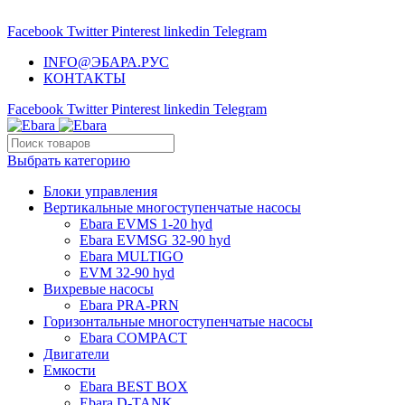
НАСОСНОЕ ОБОРУДОВАНИЕ EBARA
Facebook
Twitter
Pinterest
linkedin
Telegram
INFO@ЭБАРА.РУС
КОНТАКТЫ
Facebook
Twitter
Pinterest
linkedin
Telegram
Выбрать категорию
Блоки управления
Вертикальные многоступенчатые насосы
Ebara EVMS 1-20 hyd
Ebara EVMSG 32-90 hyd
Ebara MULTIGO
EVM 32-90 hyd
Вихревые насосы
Ebara PRA-PRN
Горизонтальные многоступенчатые насосы
Ebara COMPACT
Двигатели
Емкости
Ebara BEST BOX
Ebara D-TANK