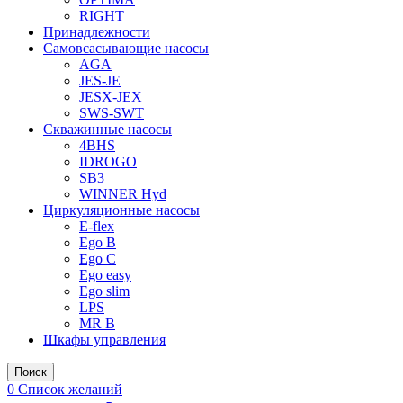
RIGHT
Принадлежности
Самовсасывающие насосы
AGA
JES-JE
JESX-JEX
SWS-SWT
Скважинные насосы
4BHS
IDROGO
SB3
WINNER Hyd
Циркуляционные насосы
E-flex
Ego B
Ego C
Ego easy
Ego slim
LPS
MR B
Шкафы управления
Поиск
0
Список желаний