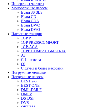
Инверторы частоты
Моноблочные насосы
Ebara 3S-3LS
Ebara CD
Ebara CDA
Ebara DWC
Ebara DWO
Насосные станции
1GP P
1GP PRESSCOMFORT
1GP-AGA
1GPE COMPACT-MATRIX
AJ
C 1 насосом
OJ
С двумя и более насосами
Погружные мешалки
Погружные насосы
BEST 2-5
BEST ONE
DML-DMLF
DMLV
DS-DSF
DVS
OPTIMA